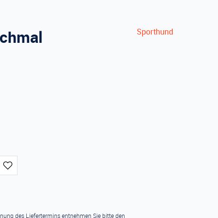
schmal
Sporthund
hnung des Liefertermins entnehmen Sie bitte den