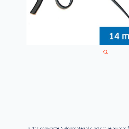
In das schwarze Nylonmaterial sind graue Gummifäd