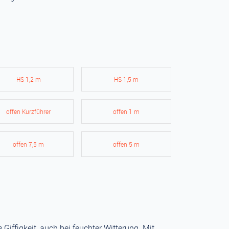
HS 1,2 m
HS 1,5 m
offen Kurzführer
offen 1 m
offen 7,5 m
offen 5 m
iffigkeit, auch bei feuchter Witterung. Mit