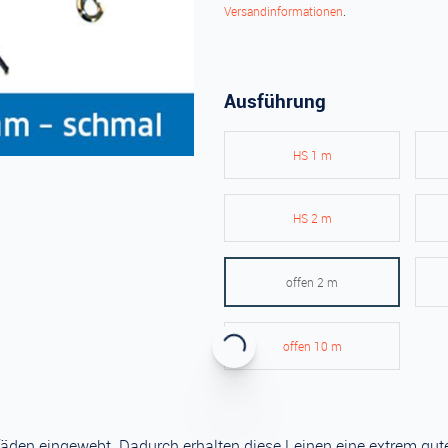
Versandinformationen
.
Ausführung
HS 1 m
HS 2 m
offen 2 m
offen 10 m
en eingewebt. Dadurch erhalten diese Leinen eine extrem gute G