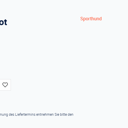
ot
Sporthund
hnung des Liefertermins entnehmen Sie bitte den